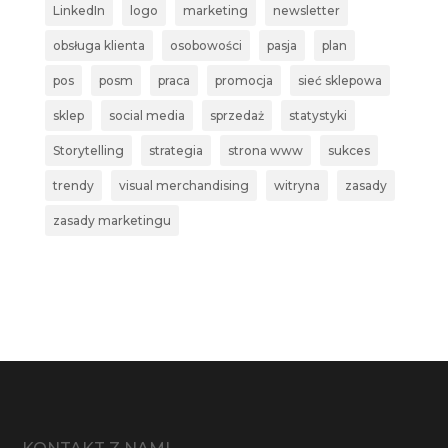
LinkedIn
logo
marketing
newsletter
obsługa klienta
osobowości
pasja
plan
pos
posm
praca
promocja
sieć sklepowa
sklep
social media
sprzedaż
statystyki
Storytelling
strategia
strona www
sukces
trendy
visual merchandising
witryna
zasady
zasady marketingu