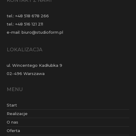
KONTAKT Z NAMI
tel.:
+48 518 678 266
tel.:
+48 516 121 211
e-mail:
biuro@studioform.pl
LOKALIZACJA
ul. Wincentego Kadłubka 9
02-496 Warszawa
MENU
Start
Realizacje
O nas
Oferta