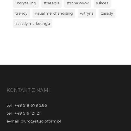
Storytelling
strategia
strona www
sukces
trendy
visual merchandising
witryna
zasady
zasady marketingu
KONTAKT Z NAMI
tel.:
+48 518 678 266
tel.:
+48 516 121 211
e-mail:
biuro@studioform.pl