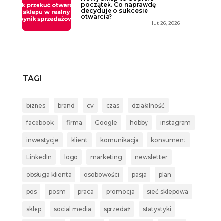
początek. Co naprawdę
decyduje o sukcesie
otwarcia?
lut 26, 2026
TAGI
biznes
brand
cv
czas
działalność
facebook
firma
Google
hobby
instagram
inwestycje
klient
komunikacja
konsument
LinkedIn
logo
marketing
newsletter
obsługa klienta
osobowości
pasja
plan
pos
posm
praca
promocja
sieć sklepowa
sklep
social media
sprzedaż
statystyki