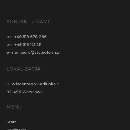
KONTAKT Z NAMI
tel.:
+48 518 678 266
tel.:
+48 516 121 211
e-mail:
biuro@studioform.pl
LOKALIZACJA
ul. Wincentego Kadłubka 9
02-496 Warszawa
MENU
Start
Realizacje