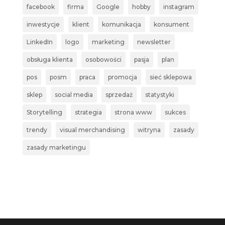
facebook
firma
Google
hobby
instagram
inwestycje
klient
komunikacja
konsument
LinkedIn
logo
marketing
newsletter
obsługa klienta
osobowości
pasja
plan
pos
posm
praca
promocja
sieć sklepowa
sklep
social media
sprzedaż
statystyki
Storytelling
strategia
strona www
sukces
trendy
visual merchandising
witryna
zasady
zasady marketingu