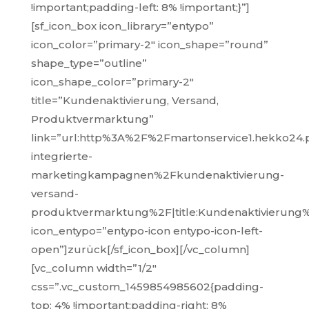
!important;padding-left: 8% !important;}”]
[sf_icon_box icon_library=”entypo”
icon_color=”primary-2″ icon_shape=”round”
shape_type=”outline”
icon_shape_color=”primary-2″
title=”Kundenaktivierung, Versand,
Produktvermarktung”
link=”url:http%3A%2F%2Fmartonservice1.hekko2
integrierte-
marketingkampagnen%2Fkundenaktivierung-
versand-
produktvermarktung%2F|title:Kundenaktivieru
icon_entypo=”entypo-icon entypo-icon-left-
open”]zurück[/sf_icon_box][/vc_column]
[vc_column width=”1/2″
css=”.vc_custom_1459854985602{padding-
top: 4% !important;padding-right: 8%