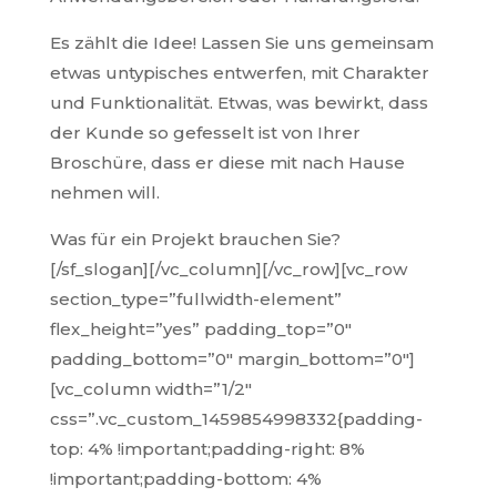
Es zählt die Idee! Lassen Sie uns gemeinsam
etwas untypisches entwerfen, mit Charakter
und Funktionalität. Etwas, was bewirkt, dass
der Kunde so gefesselt ist von Ihrer
Broschüre, dass er diese mit nach Hause
nehmen will.
Was für ein Projekt brauchen Sie?
[/sf_slogan][/vc_column][/vc_row][vc_row
section_type=”fullwidth-element”
flex_height=”yes” padding_top=”0″
padding_bottom=”0″ margin_bottom=”0″]
[vc_column width=”1/2″
css=”.vc_custom_1459854998332{padding-
top: 4% !important;padding-right: 8%
!important;padding-bottom: 4%