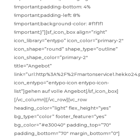
!important;padding-bottom: 4%
!important;padding-left: 8%
!important;background-color: #f1f1f1
!important;}”][sf_icon_box align=”right”
icon_library=”entypo” icon_color=”primary-2″
icon_shape=”round” shape_type=”outline”
icon_shape_color=”primary-2″
title=”Angebot”
link=”url:http%3A%2F%2Fmartonservice1.hekko24
icon_entypo=”entypo-icon entypo-icon-
list”]gehen auf volle Angebot[/sf_icon_box]
[/vc_column][/vc_row][vc_row
heading_color=”light” flex_height=”yes”
bg_type=”color” footer_feature=”yes”
bg_color=”#e30040″ padding_top=”70″
padding_bottom=”70″ margin_bottom=”0″]