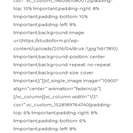
css=”.vc_custom_1460561080072{padding-
top: 10% !important;padding-right: 8%
!important;padding-bottom: 10%
!important;padding-left: 8%
!important;background-image:
url(https://studioform.pl/wp-
content/uploads/2016/04/druk-1.jpg?id=7810)
!important;background-position: center
!important;background-repeat: no-repeat
!important;background-size: cover
!important;}”][sf_single_image image=”10900″
align=”center” animation=”fadeInUp”]
[/vc_column][vc_column width=”1/2″
css=”.vc_custom_1528189764740{padding-
top: 6% !important;padding-right: 8%
!important;padding-bottom: 6%
!important;padding-left: 8%