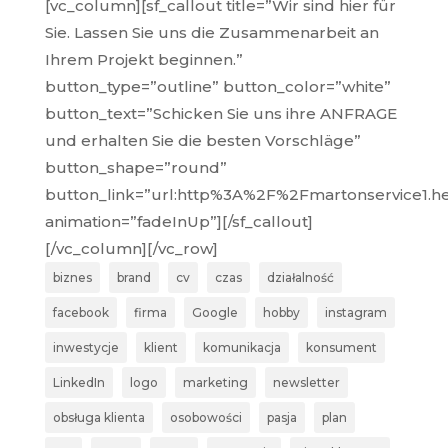
[vc_column][sf_callout title=”Wir sind hier für
Sie. Lassen Sie uns die Zusammenarbeit an
Ihrem Projekt beginnen.”
button_type=”outline” button_color=”white”
button_text=”Schicken Sie uns ihre ANFRAGE
und erhalten Sie die besten Vorschläge”
button_shape=”round”
button_link=”url:http%3A%2F%2Fmartonservice
animation=”fadeInUp”][/sf_callout]
[/vc_column][/vc_row]
biznes
brand
cv
czas
działalność
facebook
firma
Google
hobby
instagram
inwestycje
klient
komunikacja
konsument
LinkedIn
logo
marketing
newsletter
obsługa klienta
osobowości
pasja
plan