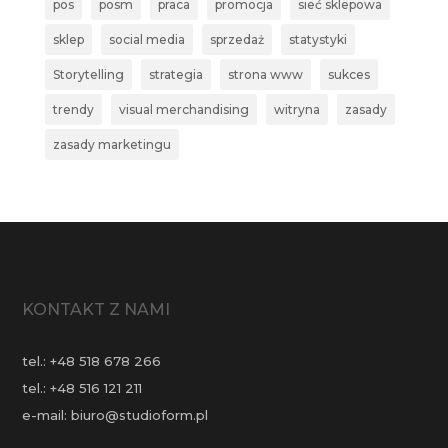
pos
posm
praca
promocja
sieć sklepowa
sklep
social media
sprzedaż
statystyki
Storytelling
strategia
strona www
sukces
trendy
visual merchandising
witryna
zasady
zasady marketingu
KONTAKT Z NAMI
tel.:
+48 518 678 266
tel.:
+48 516 121 211
e-mail:
biuro@studioform.pl