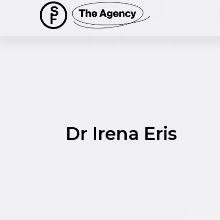
Dr Irena Eris