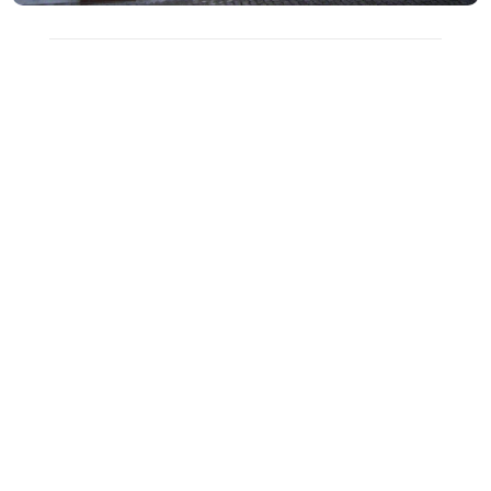
Wavecamp
→
Inne realizacje
Pandora
Levi’s