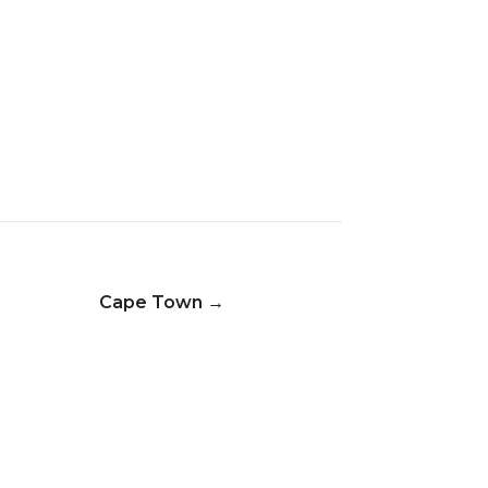
Cape Town
→