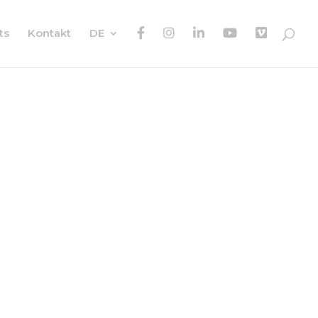
F
I
I
y
V
ts
Kontakt
DE
B
G
N
t
i
m
e
o