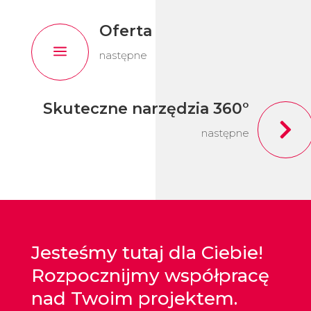
Oferta
a
następne
Skuteczne narzędzia 360°

następne
Jesteśmy tutaj dla Ciebie!
Rozpocznijmy współpracę
nad Twoim projektem.