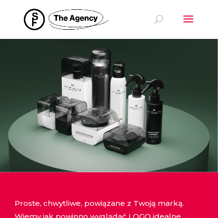
Proste, chwytliwe, powiązane z Twoją marką.
Wiemy jak powinno wyglądać LOGO idealne