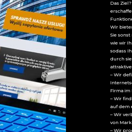
Das Ziel?
erschaffe
Funktione
Wir biet
Sie sonst
wie wir I
sodass Ih
durch sie
attraktiv
– Wir def
Internets
Firma im
– Wir fin
auf dem 
– Wir ve
von Mark
– Wir pro