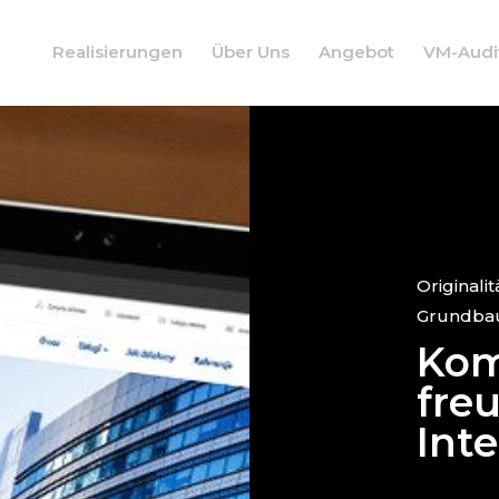
Realisierungen
Über Uns
Angebot
VM-Audi
Originali
Grundbaus
Kom
fre
Int