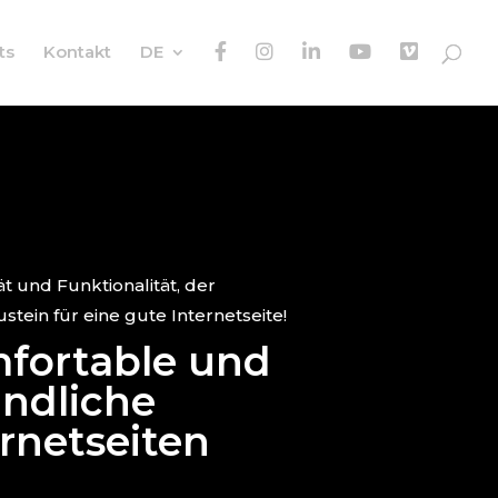
F
I
I
y
V
ts
Kontakt
DE
B
G
N
t
i
m
e
o
tät und Funktionalität, der
tein für eine gute Internetseite!
fortable und
undliche
ernetseiten