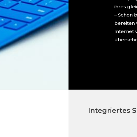
ihres gle
– Schon b
bereiten 
Internet v
übersehe
Integriertes 